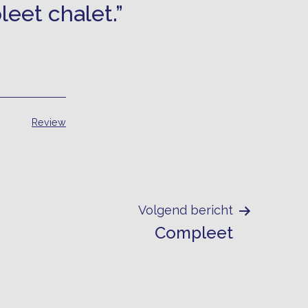
eet chalet.”
Gecategoriseerd
Review
als
Volgend bericht
Compleet