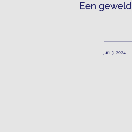
Een geweldi
Gepubliceerd
juni 3, 2024
op
Berichtnavigatie